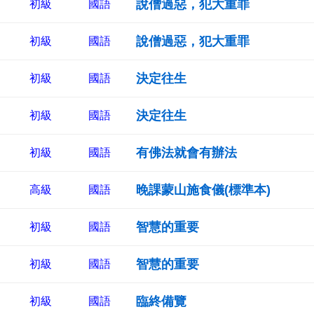
說僧過惡，犯大重罪
初級
國語
說僧過惡，犯大重罪
初級
國語
決定往生
初級
國語
決定往生
初級
國語
有佛法就會有辦法
初級
國語
晚課蒙山施食儀(標準本)
高級
國語
智慧的重要
初級
國語
智慧的重要
初級
國語
臨終備覽
初級
國語