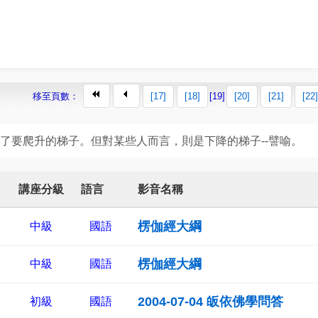
移至頁數：
[17]
[18]
[19]
[20]
[21]
[22]
了要爬升的梯子。但對某些人而言，則是下降的梯子--譬喻。
講座分級
語言
影音名稱
楞伽經大綱
中級
國語
楞伽經大綱
中級
國語
2004-07-04 皈依佛學問答
初級
國語