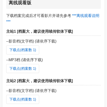
离线观看版
下载档案完成后才可看影片并请先参考
***离线观看说明
***
主站1 [档案大，建议使用续传软体下载]
--影音档(文字档) (请依序下载)
下载点(档案数 1)
--MP3档 (请依序下载)
下载点(档案数 1)
主站2 [档案大，建议使用续传软体下载]
--影音档(文字档) (请依序下载)
下载点(档案数 1)