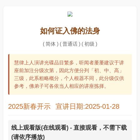
如何证入佛的法身
( 简体 ) ( 普通话 ) ( 初级 )
慧律上人演讲光碟品目繁多，听闻者屡屡建议于讲
座前加注分级次第，因此方便分列「初、中、高」
三级，此系粗略概分，个人根器不同，此分级仅供
参考，佛弟子可各依当人相应的讲座拣择。
2025新春开示
宣讲日期:2025-01-28
线上观看版(在线观看) - 直接观看，不需下载
(请依序播放)