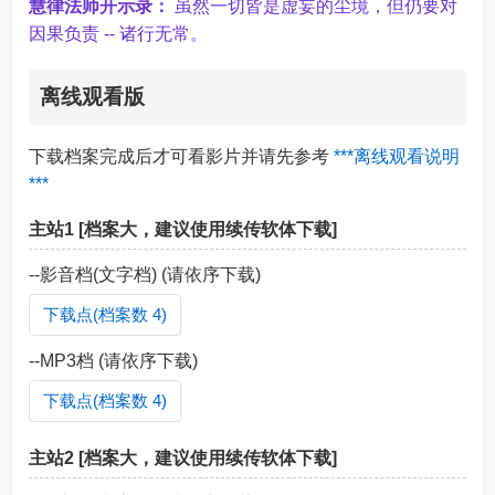
慧律法师开示录：
虽然一切皆是虚妄的尘境，但仍要对
因果负责 -- 诸行无常。
离线观看版
下载档案完成后才可看影片并请先参考
***离线观看说明
***
主站1 [档案大，建议使用续传软体下载]
--影音档(文字档) (请依序下载)
下载点(档案数 4)
--MP3档 (请依序下载)
下载点(档案数 4)
主站2 [档案大，建议使用续传软体下载]