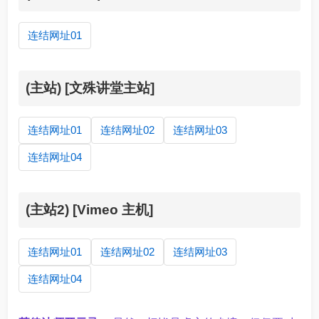
连结网址01
(主站) [文殊讲堂主站]
连结网址01
连结网址02
连结网址03
连结网址04
(主站2) [Vimeo 主机]
连结网址01
连结网址02
连结网址03
连结网址04