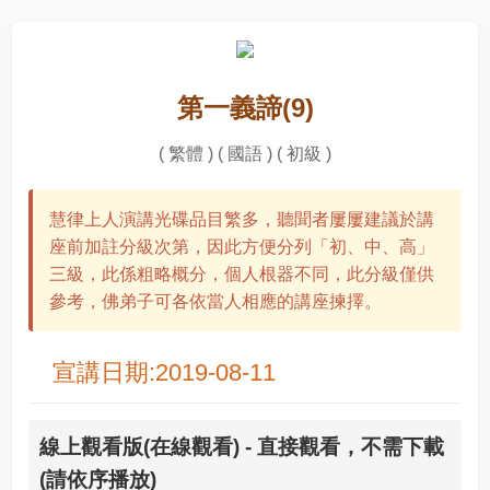
第一義諦(9)
( 繁體 ) ( 國語 ) ( 初級 )
慧律上人演講光碟品目繁多，聽聞者屢屢建議於講
座前加註分級次第，因此方便分列「初、中、高」
三級，此係粗略概分，個人根器不同，此分級僅供
參考，佛弟子可各依當人相應的講座揀擇。
宣講日期:2019-08-11
線上觀看版(在線觀看) - 直接觀看，不需下載
(請依序播放)