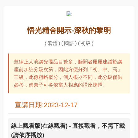
悟光精舍開示-深秋的黎明
( 繁體 ) ( 國語 ) ( 初級 )
慧律上人演講光碟品目繁多，聽聞者屢屢建議於講
座前加註分級次第，因此方便分列「初、中、高」
三級，此係粗略概分，個人根器不同，此分級僅供
參考，佛弟子可各依當人相應的講座揀擇。
宣講日期:2023-12-17
線上觀看版(在線觀看) - 直接觀看，不需下載
(請依序播放)